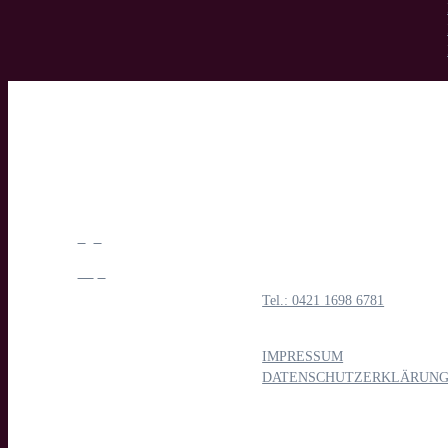
manymany motion GmbH
Medien- & Filmproduktion
Böttcherstraße 1
28195 Bremen
Tel.: 0421 1698 6781
E-Mail: mail@manymany.de
IMPRESSUM
|
DATENSCHUTZERKLÄRUN