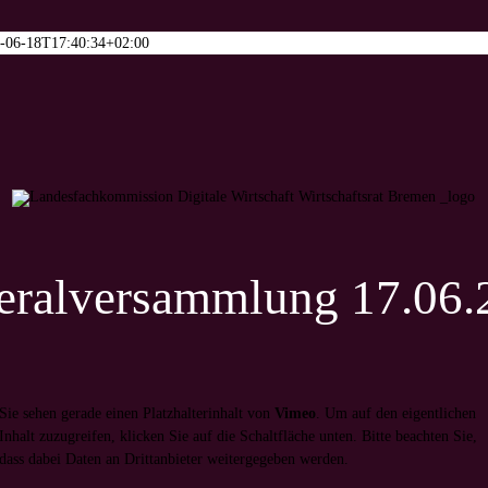
-06-18T17:40:34+02:00
eralversammlung 17.06.
Sie sehen gerade einen Platzhalterinhalt von
Vimeo
. Um auf den eigentlichen
Inhalt zuzugreifen, klicken Sie auf die Schaltfläche unten. Bitte beachten Sie,
dass dabei Daten an Drittanbieter weitergegeben werden.