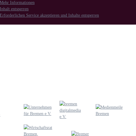
Mehr Informationen
Inhalt entsperren
Erforderlichen Service akzeptieren und Inhalte entsperren
Unsere Leistungen
Imagefilm, Web- & Messevideo, Social Media, Streaming, Kino
Erklärfilm, E-Learning & Produktvideo, 2D/3D Animation, Char
Wissenschaftskommunikation, B2B, Mailing, Schulung und Mitar
Unsere Mitgliedschaften:
G