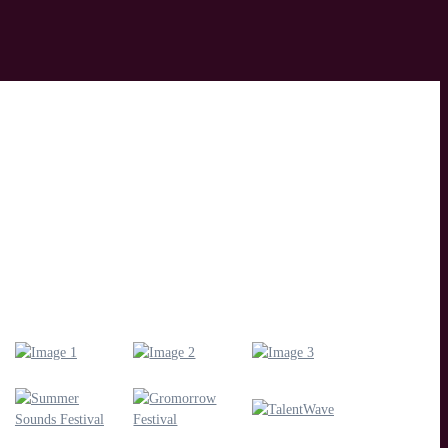
, TV & App, Eventdoku, Recruiting & interne Kommunikation,
akter & Motion Design, Redaktioneller Content, Workshops &
beitermotivation
Wir unterstützen und/oder kooperieren mit: