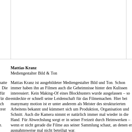
Mattias Kranz
Mediengestalter Bild & Ton
atte
Mattias Kranz ist ausgebildeter Mediengestalter Bild und Ton. Schon
. Die
immer haben ihn an Filmen auch die Geheimnisse hinter den Kulissen
für
interessiert. Kein Making-Of eines Blockbusters wurde ausgelassen – so
für die
entdeckte er schnell seine Leidenschaft für das Filmemachen. Hier bei
ach
manymany motion ist er unter anderem als Meister des strukturierten
erer
Arbeitens bekannt und kümmert sich um Produktion, Organisation und
Schnitt. Auch die Kamera nimmt er natürlich immer mal wieder in die
Hand. Für Abwechslung sorgt er in seiner Freizeit durch Heimwerken –
n.
wenn er nicht gerade die Filme aus seiner Sammlung schaut, an denen er
ausnahmsweise mal nicht beteiligt war.