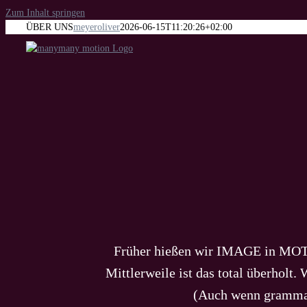
Zum Inhalt springen
ÜBER UNS
meyeroliver
2026-06-15T11:20:26+02:00
Früher hießen wir IMAGE in MOTI
Mittlerweile ist das total überhol
(Auch wenn grammati