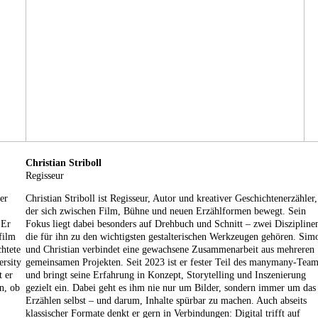
Christian Striboll
Regisseur
er
Christian Striboll ist Regisseur, Autor und kreativer Geschichtenerzähler,
der sich zwischen Film, Bühne und neuen Erzählformen bewegt. Sein
 Er
Fokus liegt dabei besonders auf Drehbuch und Schnitt – zwei Diszipline
film
die für ihn zu den wichtigsten gestalterischen Werkzeugen gehören. Sim
htete
und Christian verbindet eine gewachsene Zusammenarbeit aus mehreren
ersity
gemeinsamen Projekten. Seit 2023 ist er fester Teil des manymany-Team
t er
und bringt seine Erfahrung in Konzept, Storytelling und Inszenierung
n, ob
gezielt ein. Dabei geht es ihm nie nur um Bilder, sondern immer um das
Erzählen selbst – und darum, Inhalte spürbar zu machen. Auch abseits
klassischer Formate denkt er gern in Verbindungen: Digital trifft auf