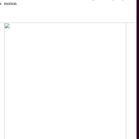
s
motion.