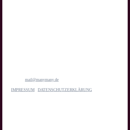
Text
manymany motion GmbH
Medien- & Filmproduktion
Böttcherstraße 1
28195 Bremen
Tel.: 0421 1698 6781
E-Mail:
mail@manymany.de
IMPRESSUM
|
DATENSCHUTZERKLÄRUNG
Unsere Leistungen
Imagefilm, Web- & Messevideo, Social Media, Streaming, Kino,
TV & App, Eventdoku, Recruiting & interne Kommunikation,