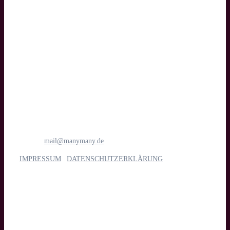
Text
manymany motion GmbH
Medien- & Filmproduktion
Böttcherstraße 1
28195 Bremen
Tel.: 0421 1698 6781
E-Mail:
mail@manymany.de
IMPRESSUM
|
DATENSCHUTZERKLÄRUNG
Unsere Leistungen
Imagefilm, Web- & Messevideo, Social Media, Streaming, Kino,
TV & App, Eventdoku, Recruiting & interne Kommunikation,