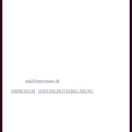
Text
manymany motion GmbH
Medien- & Filmproduktion
Böttcherstraße 1
28195 Bremen
Tel.: 0421 1698 6781
E-Mail:
mail@manymany.de
IMPRESSUM
|
DATENSCHUTZERKLÄRUNG
Unsere Leistungen
Imagefilm, Web- & Messevideo, Social Media, Streaming, Kino,
TV & App, Eventdoku, Recruiting & interne Kommunikation,