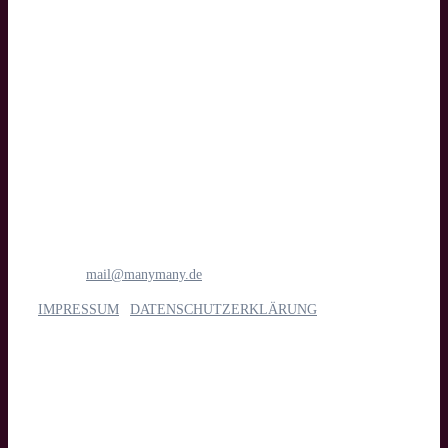
Text
manymany motion GmbH
Medien- & Filmproduktion
Böttcherstraße 1
28195 Bremen
Tel.: 0421 1698 6781
E-Mail:
mail@manymany.de
IMPRESSUM
|
DATENSCHUTZERKLÄRUNG
Unsere Leistungen
Imagefilm, Web- & Messevideo, Social Media, Streaming, Kino,
TV & App, Eventdoku, Recruiting & interne Kommunikation,