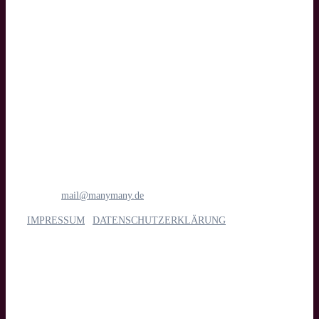
Text
manymany motion GmbH
Medien- & Filmproduktion
Böttcherstraße 1
28195 Bremen
Tel.: 0421 1698 6781
E-Mail:
mail@manymany.de
IMPRESSUM
|
DATENSCHUTZERKLÄRUNG
Unsere Leistungen
Imagefilm, Web- & Messevideo, Social Media, Streaming, Kino,
TV & App, Eventdoku, Recruiting & interne Kommunikation,