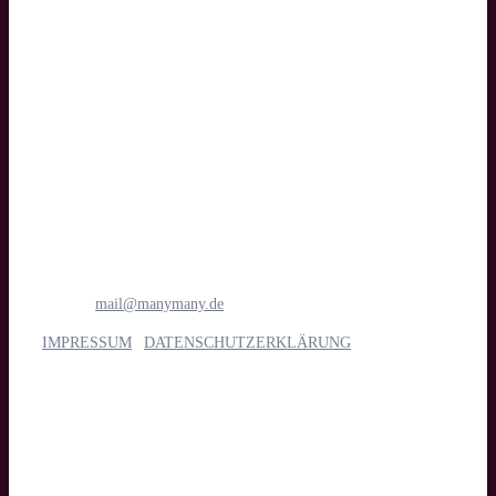
Text
manymany motion GmbH
Medien- & Filmproduktion
Böttcherstraße 1
28195 Bremen
Tel.: 0421 1698 6781
E-Mail:
mail@manymany.de
IMPRESSUM
|
DATENSCHUTZERKLÄRUNG
Unsere Leistungen
Imagefilm, Web- & Messevideo, Social Media, Streaming, Kino,
TV & App, Eventdoku, Recruiting & interne Kommunikation,