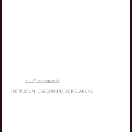
Text
manymany motion GmbH
Medien- & Filmproduktion
Böttcherstraße 1
28195 Bremen
Tel.: 0421 1698 6781
E-Mail:
mail@manymany.de
IMPRESSUM
|
DATENSCHUTZERKLÄRUNG
Unsere Leistungen
Imagefilm, Web- & Messevideo, Social Media, Streaming, Kino,
TV & App, Eventdoku, Recruiting & interne Kommunikation,