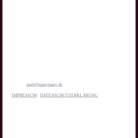
Text
manymany motion GmbH
Medien- & Filmproduktion
Böttcherstraße 1
28195 Bremen
Tel.: 0421 1698 6781
E-Mail:
mail@manymany.de
IMPRESSUM
|
DATENSCHUTZERKLÄRUNG
Unsere Leistungen
Imagefilm, Web- & Messevideo, Social Media, Streaming, Kino,
TV & App, Eventdoku, Recruiting & interne Kommunikation,