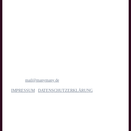
Text
manymany motion GmbH
Medien- & Filmproduktion
Böttcherstraße 1
28195 Bremen
Tel.: 0421 1698 6781
E-Mail:
mail@manymany.de
IMPRESSUM
|
DATENSCHUTZERKLÄRUNG
Unsere Leistungen
Imagefilm, Web- & Messevideo, Social Media, Streaming, Kino,
TV & App, Eventdoku, Recruiting & interne Kommunikation,