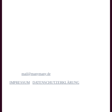
Text
manymany motion GmbH
Medien- & Filmproduktion
Böttcherstraße 1
28195 Bremen
Tel.: 0421 1698 6781
E-Mail:
mail@manymany.de
IMPRESSUM
|
DATENSCHUTZERKLÄRUNG
Unsere Leistungen
Imagefilm, Web- & Messevideo, Social Media, Streaming, Kino,