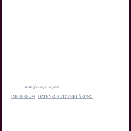
Text
manymany motion GmbH
Medien- & Filmproduktion
Böttcherstraße 1
28195 Bremen
Tel.: 0421 1698 6781
E-Mail:
mail@manymany.de
IMPRESSUM
|
DATENSCHUTZERKLÄRUNG
Unsere Leistungen
Imagefilm, Web- & Messevideo, Social Media, Streaming, Kino,