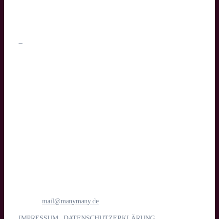
Text
manymany motion GmbH
Medien- & Filmproduktion
Böttcherstraße 1
28195 Bremen
Tel.: 0421 1698 6781
E-Mail:
mail@manymany.de
IMPRESSUM
|
DATENSCHUTZERKLÄRUNG