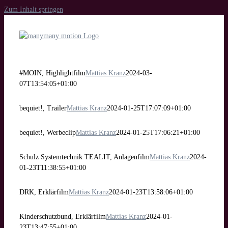
Zum Inhalt springen
#MOIN, Highlightfilm
Mattias Kranz
2024-03-
07T13:54:05+01:00
bequiet!, Trailer
Mattias Kranz
2024-01-25T17:07:09+01:00
bequiet!, Werbeclip
Mattias Kranz
2024-01-25T17:06:21+01:00
Schulz Systemtechnik TEALIT, Anlagenfilm
Mattias Kranz
2024-
01-23T11:38:55+01:00
DRK, Erklärfilm
Mattias Kranz
2024-01-23T13:58:06+01:00
Kinderschutzbund, Erklärfilm
Mattias Kranz
2024-01-
23T13:47:55+01:00