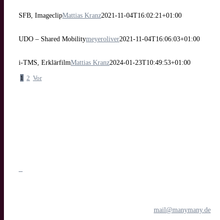
SFB, Imageclip
Mattias Kranz
2021-11-04T16:02:21+01:00
UDO – Shared Mobility
meyeroliver
2021-11-04T16:06:03+01:00
i-TMS, Erklärfilm
Mattias Kranz
2024-01-23T10:49:53+01:00
1
2
Vor
manymany motion GmbH
Medien- & Filmproduktion
Böttcherstraße 1
28195 Bremen
Tel.: 0421 1698 6781
E-Mail:
mail@manymany.de